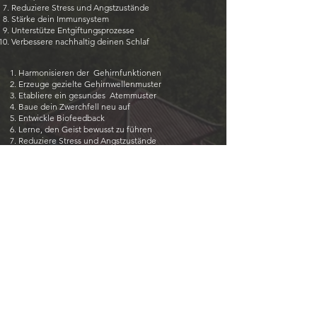
Reduziere Stress und Angstzustände
Stärke dein Immunsystem
Unterstütze Entgiftungsprozesse
Verbessere nachhaltig deinen Schlaf
Harmonisieren der Gehirnfunktionen
Erzeuge gezielte Gehirnwellenmuster
Etabliere ein gesundes Atemmuster
Baue dein Zwerchfell neu auf
Entwickle Biofeedback
Lerne, den Geist bewusst zu führen
Reduziere Stress und Angstzustände
Stärke dein Immunsystem
Unterstütze Entgiftungsprozesse
Verbessere nachhaltig deinen Schlaf
Lecture Replay
30 Hrs Pranayama Teacher Training
60 Hrs Pranayama Teacher Training