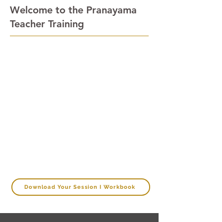
Welcome to the Pranayama
Teacher Training
Wir verbinden uraltes Wissen mit
modernen wissenschaftlichen
Erkenntnissen zur sicheren
Anwendung von Pranayama zur
Förderung der mentalen und
körperlichen Gesundheit. Sie werden
auf Ihrem persönlichen Weg der
Selbsttransformation begleitet und
können Ihre berufliche Arbeit mit
Schülern, Klienten und Patienten
bereichern.
Download Your Session I Workbook