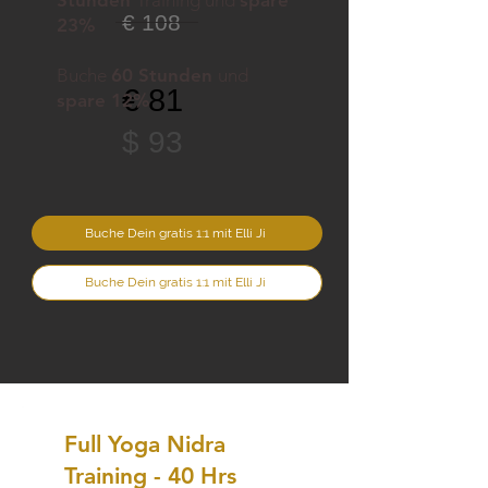
€ 108
23%
Buche
60 Stunden
und
€ 81
spare 12%
$ 93
Buche Dein gratis 1:1 mit Elli Ji
Buche Dein gratis 1:1 mit Elli Ji
Full Yoga Nidra
Training - 40 Hrs