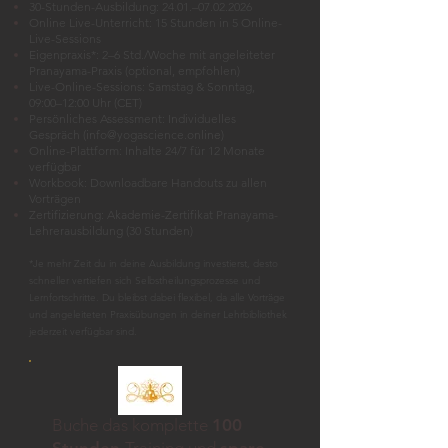
30-Stunden-Ausbildung: 24.01.–
07.02.2026
Online Live-Unterricht: 15 Stunden in 5 Online-
Live-Sessions
Eigenpraxis*: 2–6 Std./Woche mit angeleiteter
Pranayama-Praxis (optional, empfohlen)
Live-Online-Sessions: Samstag & Sonntag,
09:00–12:00 Uhr (CET)
Persönliches Assessment: Individuelles
Gespräch (
info@yogascience.online
)
Online-Plattform: Inhalte 24/7 für 12 Monate
verfügbar
Workbook: Downloadbare Handouts zu allen
Vorträgen
Zertifizierung: Akademie-Zertifikat Pranayama-
Lehrerausbildung (30 Stunden)
*Je mehr Zeit du in deine Ausbildung investierst, desto
schneller vertiefen sich Selbstheilungsprozesse und
Lernfortschritte. Du bleibst dabei flexibel, da alle Vorträge
und angeleiteten Praxisübungen in deiner Lehrbibliothek
jederzeit verfügbar sind.
Buche das komplette
100
Stunden
Training und
spare