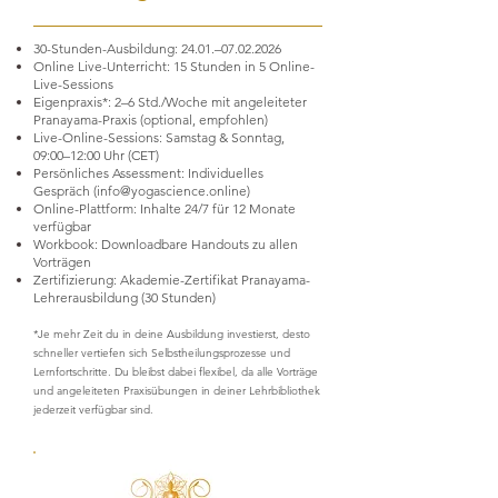
30-Stunden-Ausbildung: 24.01.–
07.02.2026
Online Live-Unterricht: 15 Stunden in 5 Online-
Live-Sessions
Eigenpraxis*: 2–6 Std./Woche mit angeleiteter
Pranayama-Praxis (optional, empfohlen)
Live-Online-Sessions: Samstag & Sonntag,
09:00–12:00 Uhr (CET)
Persönliches Assessment: Individuelles
Gespräch (
info@yogascience.online
)
Online-Plattform: Inhalte 24/7 für 12 Monate
verfügbar
Workbook: Downloadbare Handouts zu allen
Vorträgen
Zertifizierung: Akademie-Zertifikat Pranayama-
Lehrerausbildung (30 Stunden)
*Je mehr Zeit du in deine Ausbildung investierst, desto
schneller vertiefen sich Selbstheilungsprozesse und
Lernfortschritte. Du bleibst dabei flexibel, da alle Vorträge
und angeleiteten Praxisübungen in deiner Lehrbibliothek
jederzeit verfügbar sind.