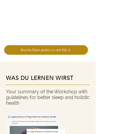
Buche Dein gratis 1:1 mit Elli Ji
WAS DU LERNEN WIRST
WAS DU LERNEN WIRST
Your summary of the Workshop with
guidelines for better sleep and holistic
health