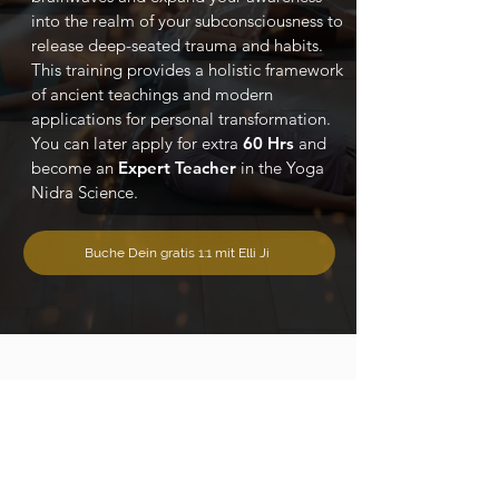
into the realm of your subconsciousness to
release deep-seated trauma and habits.
This training provides a holistic framework
of ancient teachings and modern
applications for personal transformation.
You can later apply for extra
60 Hrs
and
become an
Expert Teacher
in the Yoga
Nidra Science.
Buche Dein gratis 1:1 mit Elli Ji