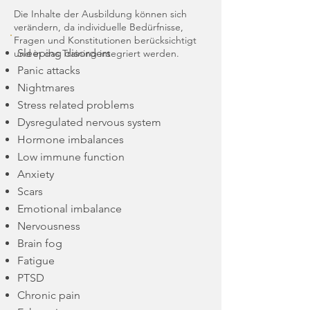
Die Inhalte der Ausbildung können sich
verändern, da individuelle Bedürfnisse,
Fragen und Konstitutionen berücksichtigt
Sleeping disorders
und in das Training integriert werden.
Panic attacks
Nightmares
Stress related problems
Dysregulated nervous system
Hormone imbalances
Low immune function
Anxiety
Scars
Emotional imbalance
Nervousness
Brain fog
Fatigue
PTSD
Chronic pain