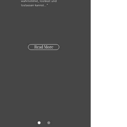
wahrnimmst, loslässt und
loslassen kannst..."
Read More