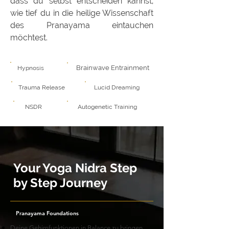
dass du selbst entscheiden kannst,
wie tief du in die heilige Wissenschaft
des Pranayama eintauchen
möchtest.
Brainwave Entrainment
Hypnosis
Trauma Release
Lucid Dreaming
NSDR
Autogenetic Training
Your Yoga Nidra Step
by Step Journey
Pranayama Foundations
Deine Gehirnfunktionen in Balance zu bringen