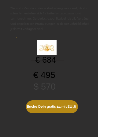
*Je mehr Zeit du in deine Ausbildung investierst, desto
schneller vertiefen sich Selbstheilungsprozesse und
Lernfortschritte. Du bleibst dabei flexibel, da alle Vorträge
und angeleiteten Praxisübungen in deiner Lehrbibliothek
jederzeit verfügbar sind.
€ 684
€ 495
$ 570
Buche Dein gratis 1:1 mit Elli Ji