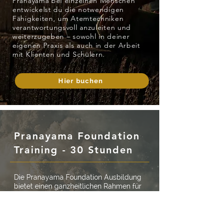
Pranayama bei einzelnen Menschen
entwickelst du die notwendigen
Fähigkeiten, um Atemtechniken
verantwortungsvoll anzuleiten und
weiterzugeben – sowohl in deiner
eigenen Praxis als auch in der Arbeit
mit Klienten und Schülern.
Hier buchen
Pranayama Foundation
Training - 30 Stunden
Die Pranayama Foundation Ausbildung
bietet einen ganzheitlichen Rahmen für
Einsteiger und fortgeschrittene
Praktizierende, um ihr Verständnis zu
vertiefen und die transformative Kraft des
Pranayama aus eigener Erfahrung zu