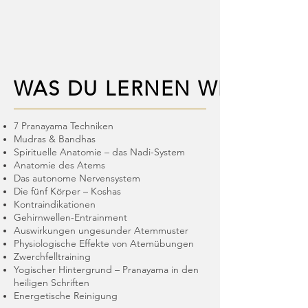
WAS DU LERNEN WIRST
WAS DU LERNEN WIRST
7 Pranayama Techniken
Mudras & Bandhas
Spirituelle Anatomie – das Nadi-System
Anatomie des Atems
Das autonome Nervensystem
Die fünf Körper – Koshas
Kontraindikationen
Gehirnwellen-Entrainment
Auswirkungen ungesunder Atemmuster
Physiologische Effekte von Atemübungen
Zwerchfelltraining
Yogischer Hintergrund – Pranayama in den
heiligen Schriften
Energetische Reinigung