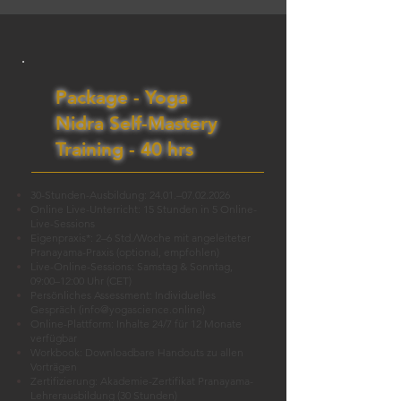
Package - Yoga
Nidra Self-Mastery
Training - 40 hrs
30-Stunden-Ausbildung: 24.01.–
07.02.2026
Online Live-Unterricht: 15 Stunden in 5 Online-
Live-Sessions
Eigenpraxis*: 2–6 Std./Woche mit angeleiteter
Pranayama-Praxis (optional, empfohlen)
Live-Online-Sessions: Samstag & Sonntag,
09:00–12:00 Uhr (CET)
Persönliches Assessment: Individuelles
Gespräch (
info@yogascience.online
)
Online-Plattform: Inhalte 24/7 für 12 Monate
verfügbar
Workbook: Downloadbare Handouts zu allen
Vorträgen
Zertifizierung: Akademie-Zertifikat Pranayama-
Lehrerausbildung (30 Stunden)