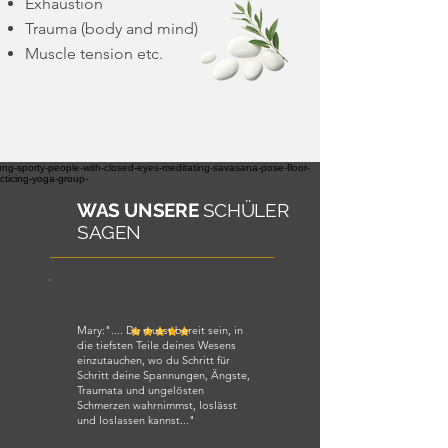
Exhaustion
Trauma (body and mind)
Muscle tension etc.
WAS UNSERE
SCHÜLER
SAGEN
Mary:".... Du musst bereit sein, in
die tiefsten Teile deines Wesens
einzutauchen, wo du Schritt für
Schritt deine Spannungen, Ängste,
Traumata und ungelösten
Schmerzen wahrnimmst, loslässt
und loslassen kannst..."