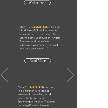
Weiterlesen
Mary:".... Du musst bereit sein, in
die tiefsten Teile deines Wesens
einzutauchen, wo du Schritt für
Schritt deine Spannungen, Ängste,
Traumata und ungelösten
Schmerzen wahrnimmst, loslässt
und loslassen kannst..."
Read More
Mary:".... Du musst bereit sein,
in die tiefsten Teile deines
Wesens einzutauchen, wo du
Schritt für Schritt deine
Spannungen, Ängste, Traumata
und ungelösten Schmerzen