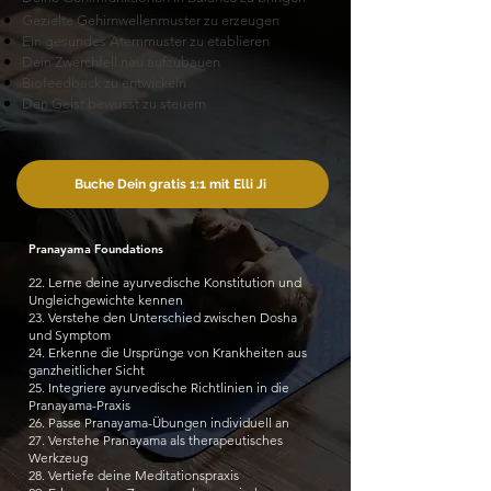
Gezielte Gehirnwellenmuster zu erzeugen
Ein gesundes Atemmuster zu etablieren
Dein Zwerchfell neu aufzubauen
Biofeedback zu entwickeln
Den Geist bewusst zu steuern
Buche Dein gratis 1:1 mit Elli Ji
Pranayama Foundations
22. Lerne deine ayurvedische Konstitution und
Ungleichgewichte kennen
23. Verstehe den Unterschied zwischen Dosha
und Symptom
24. Erkenne die Ursprünge von Krankheiten aus
ganzheitlicher Sicht
25. Integriere ayurvedische Richtlinien in die
Pranayama-Praxis
26. Passe Pranayama-Übungen individuell an
27. Verstehe Pranayama als therapeutisches
Werkzeug
28. Vertiefe deine Meditationspraxis