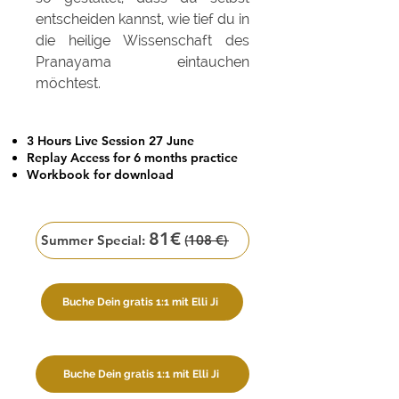
entscheiden kannst, wie tief du in
die heilige Wissenschaft des
Pranayama eintauchen
möchtest.
3 Hours Live Session 27 June
Replay Access for 6 months practice
Workbook for download
81€
Summer Special:
(108 €)
Buche Dein gratis 1:1 mit Elli Ji
Buche Dein gratis 1:1 mit Elli Ji
Buche Dein gratis 1:1 mit Elli Ji