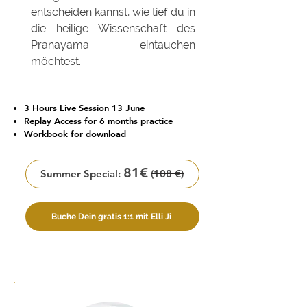
entscheiden kannst, wie tief du in
die heilige Wissenschaft des
Pranayama eintauchen
möchtest.
3 Hours Live Session 13 June
Replay Access for 6 months practice
Workbook for download
81€
Summer Special:
(108 €)
Buche Dein gratis 1:1 mit Elli Ji
Buche Dein gratis 1:1 mit Elli Ji