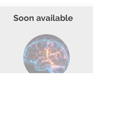
Soon available
Altes Wissen trifft
moderne Wissenschaft
Balancing the opposites and
gaining talent
Live Session:
3 Hours
Date:
Saturday 4 July 4pm CET