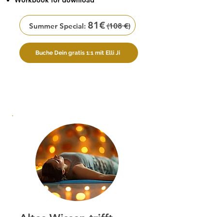
Workbook for download
81€
Summer Special:
(108 €)
Buche Dein gratis 1:1 mit Elli Ji
Buche Dein gratis 1:1 mit Elli Ji