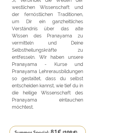
Ji, verbindet die Welten der
westlichen Wissenschaft und
der fernöstlichen Traditionen,
um Dir ein ganzheitliches
Verständnis über das alte
Wissen des Pranayama zu
vermitteln und Deine
Selbstheilungskräfte zu
entfesseln.
Wir haben unsere
Pranayama - Kurse und
Pranayama Lehrerausbildungen
so gestaltet, dass du selbst
entscheiden kannst, wie tief du in
die heilige Wissenschaft des
Pranayama eintauchen
möchtest.
81€
Summer Special:
(108 €)
Buche Dein gratis 1:1 mit Elli Ji