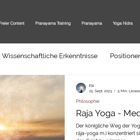
Freier Content
Pranayama Training
Pranayama
Yoga Nidra
Wissenschaftliche Erkenntnisse
Positione
Elli
25. Sept. 2023
5 Min. Leseze
Philosophie
Raja Yoga - Med
Der königliche Weg der Yogis
rāja-yoga m.) konzentriert s