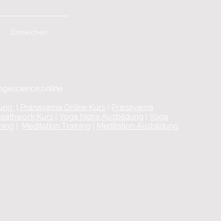
Einreichen
ogascience.online
dung
|
Pranayama Online Kurs
|
Pranayama
reathwork Kurs
|
Yoga Nidra Ausbildung
|
Yoga
ning
|
Meditation Training
|
Meditation Ausbildung