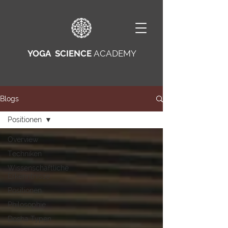
YOGA SCIENCE
ACADEMY
Blogs
Positionen
Overview
Techniken
Wissenschaftliche
Erkenntnisse
Positionen
Philosophie
Dosha Typen