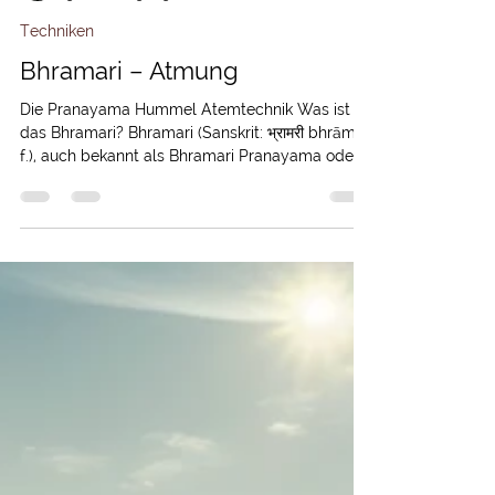
Elli
30. Juni 2023
3 Min. Lesezeit
Techniken
Bhramari – Atmung
Die Pranayama Hummel Atemtechnik Was ist
das Bhramari? Bhramari (Sanskrit: भ्रामरी bhrāmarī
f.), auch bekannt als Bhramari Pranayama oder...