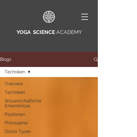
YOGA SCIENCE
ACADEMY
Blogs
Techniken
Overview
Techniken
Wissenschaftliche
Erkenntnisse
Positionen
Philosophie
Dosha Typen