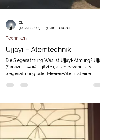
Elli
30. Juni 2023
3 Min. Lesezeit
Techniken
Ujjayi – Atemtechnik
Die Siegesatmung Was ist Ujjayi-Atmung? Ujjayi
(Sanskrit: उज्जायी ujjāyī f.), auch bekannt als
Siegesatmung oder Meeres-Atem ist eine...