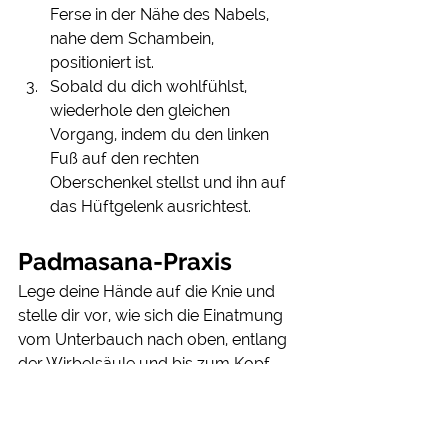
Ferse in der Nähe des Nabels, 
nahe dem Schambein, 
positioniert ist.
Sobald du dich wohlfühlst, 
wiederhole den gleichen 
Vorgang, indem du den linken 
Fuß auf den rechten 
Oberschenkel stellst und ihn auf 
das Hüftgelenk ausrichtest.
Padmasana-Praxis
Lege deine Hände auf die Knie und 
stelle dir vor, wie sich die Einatmung 
vom Unterbauch nach oben, entlang 
der Wirbelsäule und bis zum Kopf 
bewegt. Denke daran, die Ellbogen 
leicht gebeugt zu halten, ohne die 
Schultern zu beugen oder 