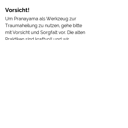
Vorsicht!
Um Pranayama als Werkzeug zur 
Traumaheilung zu nutzen, gehe bitte 
mit Vorsicht und Sorgfalt vor. Die alten 
Praktiken sind kraftvoll und wir 
müssen unsere Fähigkeit erweitern, 
uns unseren verborgenen 
Programmen und Erinnerungen zu 
stellen. Wenn du bereit bist zu heilen, 
kann Pranayama das stärkste 
Instrument auf deinem Weg der 
Selbsttransformation sein!
Pranayama Kurse