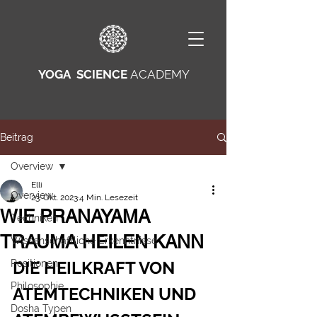
YOGA SCIENCE
ACADEMY
Beitrag
Overview
Elli
Overview
23. Okt. 2023
4 Min. Lesezeit
WIE PRANAYAMA
Techniken
TRAUMA HEILEN KANN
Wissenschaftliche Erkenntnisse
Positionen
DIE HEILKRAFT VON 
Philosophie
ATEMTECHNIKEN UND 
Dosha Typen