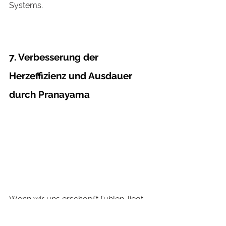
Systems.
7. Verbesserung der 
Herzeffizienz und Ausdauer 
durch Pranayama
Wenn wir uns erschöpft fühlen, liegt 
das oft daran, dass unserem Körper 
Sauerstoff fehlt. Die Blutgefäße 