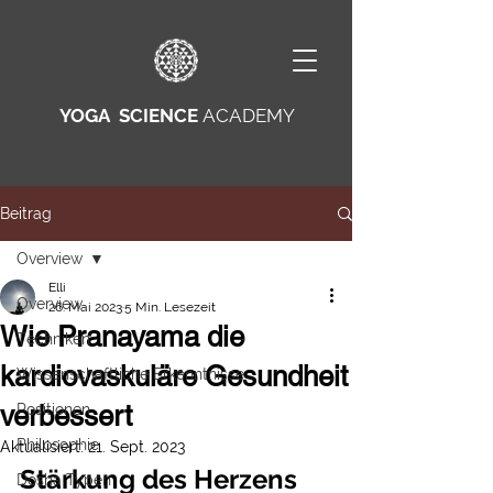
YOGA SCIENCE
ACADEMY
Beitrag
Overview
Elli
Overview
26. Mai 2023
5 Min. Lesezeit
Wie Pranayama die
Techniken
kardiovaskuläre Gesundheit
Wissenschaftliche Erkenntnisse
verbessert
Positionen
Philosophie
Aktualisiert:
21. Sept. 2023
Stärkung des Herzens
Dosha Typen