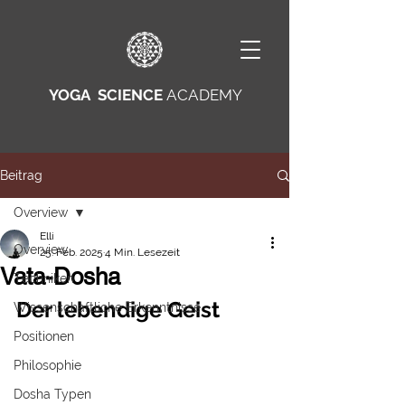
YOGA SCIENCE
ACADEMY
Beitrag
Overview
Elli
Overview
25. Feb. 2025
4 Min. Lesezeit
Vata-Dosha
Techniken
Der lebendige Geist
Wissenschaftliche Erkenntnisse
Positionen
Philosophie
Dosha Typen