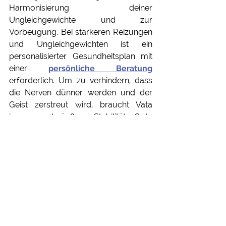
Harmonisierung deiner 
Ungleichgewichte und zur 
Vorbeugung. Bei stärkeren Reizungen 
und Ungleichgewichten ist ein 
personalisierter Gesundheitsplan mit 
einer 
persönliche Beratung
erforderlich. Um zu verhindern, dass 
die Nerven dünner werden und der 
Geist zerstreut wird, braucht Vata 
innere und äußere Stabilität. Gute 
Freundschaften sind wichtig für ihren 
Seelenfrieden. Sie brauchen 
Menschen, die sie wirklich verstehen 
und denen sie vertrauen können. 
Anstatt viele oberflächliche Kontakte 
zu pflegen, ist es besser, ein paar enge 
Freundschaften aufzubauen. Der 
Vata-Geist ist immer aktiv. Daher ist es 
wichtig, mentale Fastenphasen 