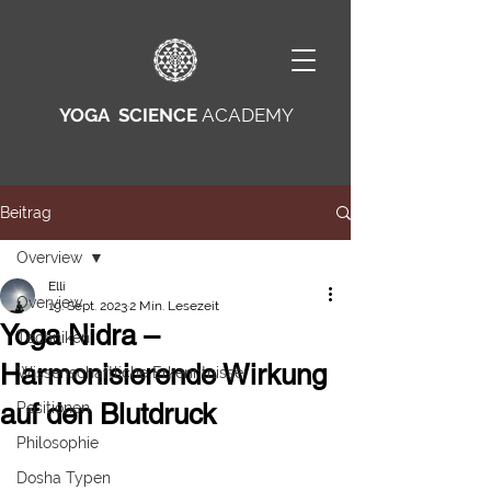
YOGA SCIENCE
ACADEMY
Beitrag
Overview
Elli
Overview
19. Sept. 2023
2 Min. Lesezeit
Yoga Nidra –
Techniken
Harmonisierende Wirkung
Wissenschaftliche Erkenntnisse
auf den Blutdruck
Positionen
Philosophie
Dosha Typen