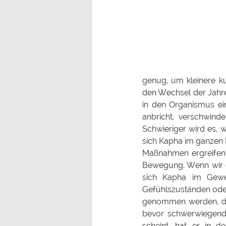
genug, um kleinere ku
den Wechsel der Jahre
in den Organismus ein
anbricht, verschwind
Schwieriger wird es,
sich Kapha im ganzen 
Maßnahmen ergreifen.
Bewegung. Wenn wir di
sich Kapha im Gewe
Gefühlszuständen oder e
genommen werden, da d
bevor schwerwiegende
scheint, hat er in 