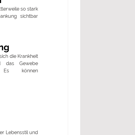
lerweile so stark 
rankung sichtbar 
 
ung
ich die Krankheit 
und das Gewebe 
. Es können 
r Lebensstil und 