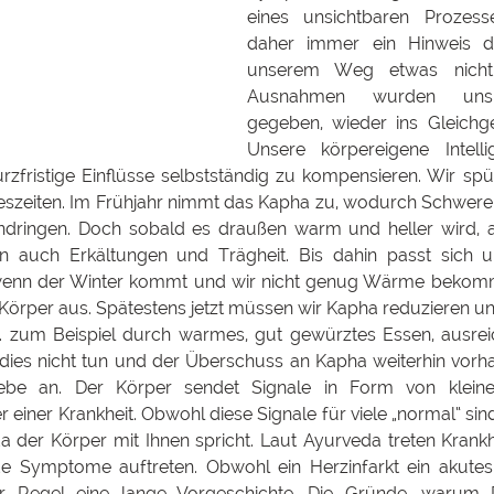
eines unsichtbaren Prozesses
daher immer ein Hinweis da
unserem Weg etwas nicht 
Ausnahmen wurden uns M
gegeben, wieder ins Gleichge
Unsere körpereigene Intellig
rzfristige Einflüsse selbstständig zu kompensieren. Wir spü
szeiten. Im Frühjahr nimmt das Kapha zu, wodurch Schwere 
dringen. Doch sobald es draußen warm und heller wird, als
en auch Erkältungen und Trägheit. Bis dahin passt sich u
 wenn der Winter kommt und wir nicht genug Wärme bekomme
Körper aus. Spätestens jetzt müssen wir Kapha reduzieren u
 zum Beispiel durch warmes, gut gewürztes Essen, ausrei
es nicht tun und der Überschuss an Kapha weiterhin vorhand
be an. Der Körper sendet Signale in Form von kleine
iner Krankheit. Obwohl diese Signale für viele „normal“ sind, 
er Körper mit Ihnen spricht. Laut Ayurveda treten Krankh
 Symptome auftreten. Obwohl ein Herzinfarkt ein akutes E
der Regel eine lange Vorgeschichte. Die Gründe, warum