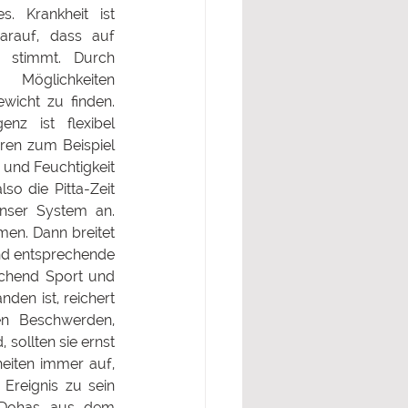
. Krankheit ist 
rauf, dass auf 
stimmt. Durch 
öglichkeiten 
wicht zu finden. 
enz ist flexibel 
ren zum Beispiel 
und Feuchtigkeit 
o die Pitta-Zeit 
nser System an. 
n. Dann breitet 
nd entsprechende 
chend Sport und 
en ist, reichert 
n Beschwerden, 
sollten sie ernst 
eiten immer auf, 
reignis zu sein 
 Dohas aus dem 